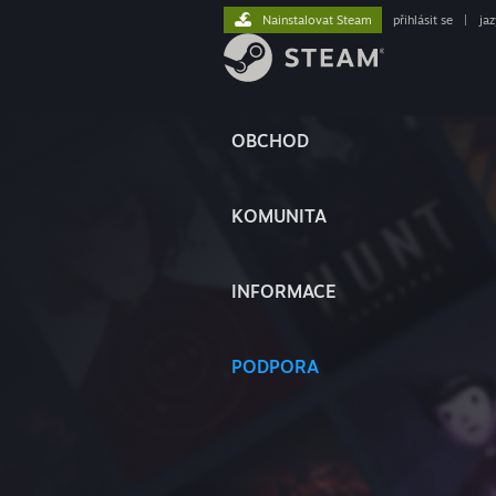
Nainstalovat Steam
přihlásit se
|
ja
OBCHOD
KOMUNITA
INFORMACE
PODPORA