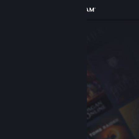
Přihlásit se
Obchod
Komunita
Informace
Podpora
Změnit jazyk
Mobilní aplikace služby Steam
Desktopová verze stránky