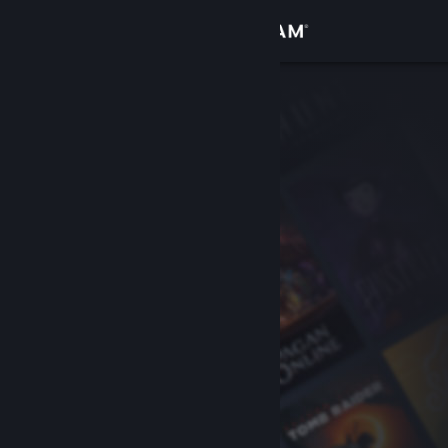
Přihlásit se
Obchod
Komunita
Informace
Podpora
Změnit jazyk
Mobilní aplikace služby Steam
Desktopová verze stránky