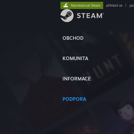
Nainstalovat Steam
přihlásit se
|
ja
OBCHOD
KOMUNITA
INFORMACE
PODPORA