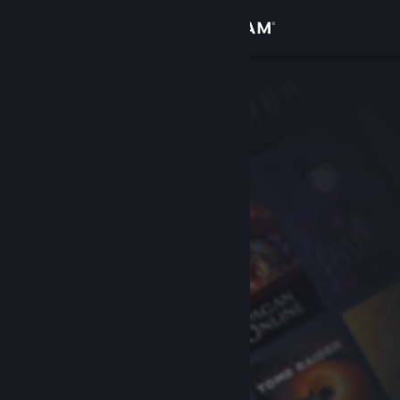
Přihlásit se
Obchod
Komunita
Informace
Podpora
Změnit jazyk
Mobilní aplikace služby Steam
Desktopová verze stránky