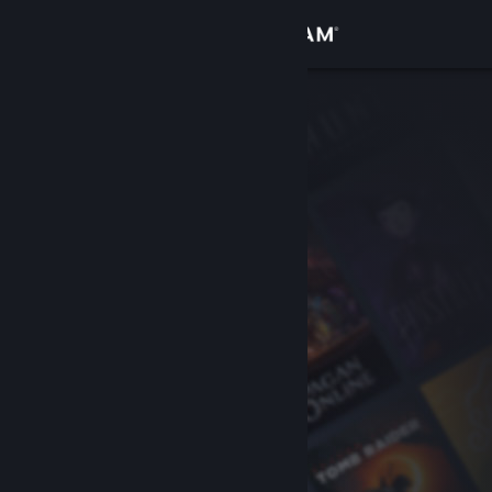
Přihlásit se
Obchod
Komunita
Informace
Podpora
Změnit jazyk
Mobilní aplikace služby Steam
Desktopová verze stránky