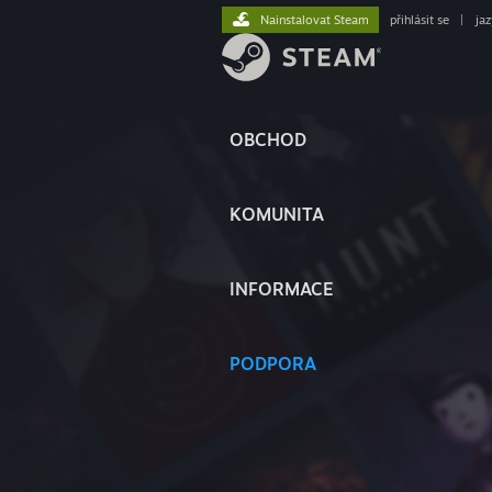
Nainstalovat Steam
přihlásit se
|
ja
OBCHOD
KOMUNITA
INFORMACE
PODPORA