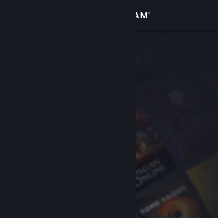
Přihlásit se
Obchod
Komunita
Informace
Podpora
Změnit jazyk
Mobilní aplikace služby Steam
Desktopová verze stránky