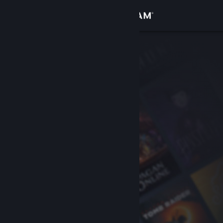
Přihlásit se
Obchod
Komunita
Informace
Podpora
Změnit jazyk
Mobilní aplikace služby Steam
Desktopová verze stránky