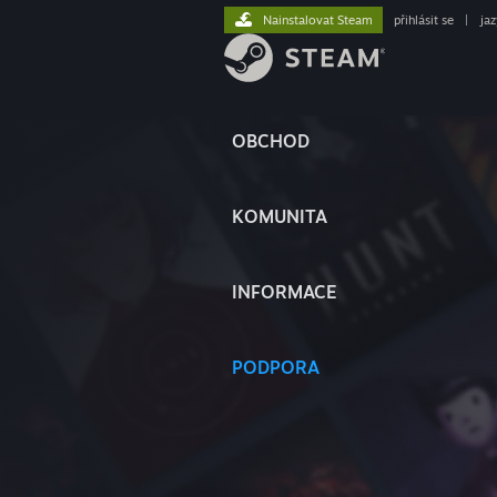
Nainstalovat Steam
přihlásit se
|
ja
OBCHOD
KOMUNITA
INFORMACE
PODPORA