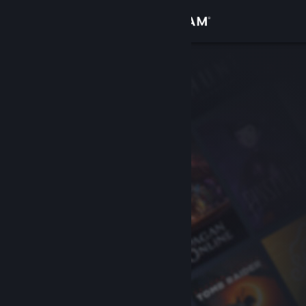
Přihlásit se
Obchod
Komunita
Informace
Podpora
Změnit jazyk
Mobilní aplikace služby Steam
Desktopová verze stránky