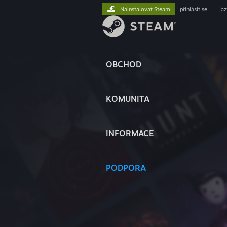
Nainstalovat Steam
přihlásit se
|
ja
OBCHOD
KOMUNITA
INFORMACE
PODPORA