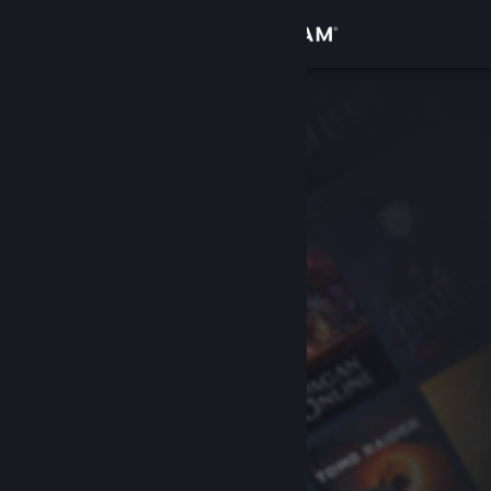
Přihlásit se
Obchod
Komunita
Informace
Podpora
Změnit jazyk
Mobilní aplikace služby Steam
Desktopová verze stránky