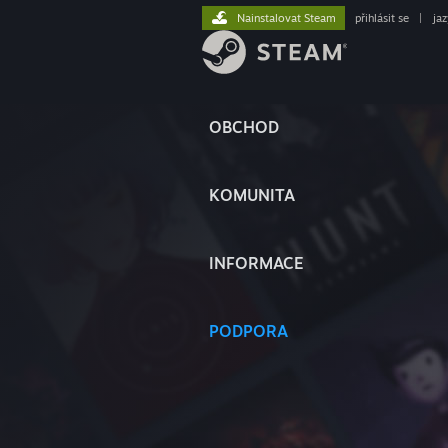
Nainstalovat Steam
přihlásit se
|
ja
OBCHOD
KOMUNITA
INFORMACE
PODPORA