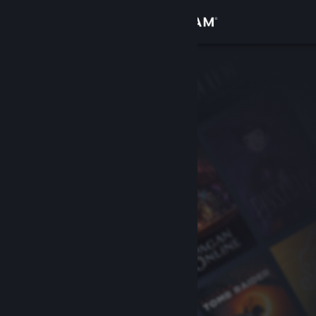
Přihlásit se
Obchod
Komunita
Informace
Podpora
Změnit jazyk
Mobilní aplikace služby Steam
Desktopová verze stránky