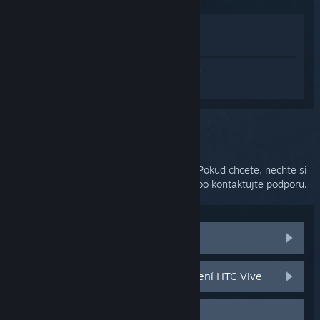
Zobrazit v obchodě
Zobrazit v mojí knihovně
Přihlaste se
a získejte pomoc na míru pro
produkt SteamVR.
Vybrali jste problém:
Dodatečná podpora
Váš problém vyžaduje důkladnější řešení. Pokud chcete, nechte si
poradit od dalších uživatelů v diskuzích nebo kontaktujte podporu.
Navštívit komunitní diskuze
Součástky a náhradní díly pro zařízení HTC Vive
Kontaktovat podporu