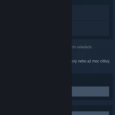
Zobrazit v obchodě
Zobrazit v mojí knihovně
Přihlaste se
a získejte pomoc na míru pro
produkt SteamVR.
Vybrali jste problém:
Problémy s trackpadem ovladače
Pokud je trackpad Vašeho ovladače nepřesný nebo až moc citlivý,
bude třeba jej zkalibrovat.
Řešení:
Zkalibrujte ovladač
Než budete postupovat podle následujících kroků,
zjistěte, zda máte nainstalovaný nejnovější firmware
ovladače tím, že v nabídce režimu
SteamVR
kliknete na