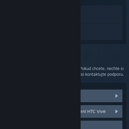
Zobrazit v obchodě
Zobrazit v mojí knihovně
Přihlaste se
a získejte pomoc na míru pro
produkt SteamVR.
Vybrali jste problém:
Dodatečná podpora
Váš problém vyžaduje důkladnější řešení. Pokud chcete, nechte si
poradit od dalších uživatelů v diskuzích nebo kontaktujte podporu.
Navštívit komunitní diskuze
Součástky a náhradní díly pro zařízení HTC Vive
Kontaktovat podporu