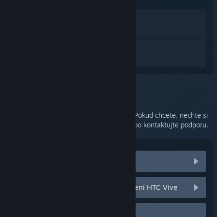
Zobrazit v obchodě
Zobrazit v mojí knihovně
Přihlaste se
a získejte pomoc na míru pro
produkt SteamVR.
Vybrali jste problém:
Dodatečná podpora
Váš problém vyžaduje důkladnější řešení. Pokud chcete, nechte si
poradit od dalších uživatelů v diskuzích nebo kontaktujte podporu.
Navštívit komunitní diskuze
Součástky a náhradní díly pro zařízení HTC Vive
Kontaktovat podporu