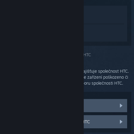
Zobrazit v obchodě
Zobrazit v mojí knihovně
Přihlaste se
a získejte pomoc na míru pro
produkt SteamVR.
Vybrali jste problém:
Podpora společnosti HTC
Dodání zařízení Vive a jeho komponentů zajišťuje společnost HTC.
Jestliže se Vaše objednávka ztratila nebo je zařízení poškozeno či
chybí některé součástky, kontaktujte podporu společnosti HTC.
Náhradní díly
Kontaktovat podporu společnosti HTC