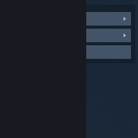
Navštívit komunitní diskuze
Nahlásit chybu
Kontaktovat podporu
© Valve Corporation. Všechna práva vyhrazena.
Všechny ochranné známky jsou vlastnictvím
příslušných subjektů v USA a dalších zemích.
Zásady
ochrany soukromí
|
Právní poučení
|
Přístupnost
|
Smlouva o užívání služby Steam
|
Vrácení peněz
|
Cookies