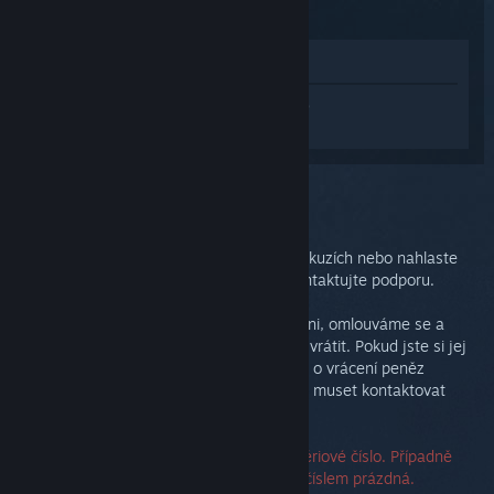
(2015)
Zobrazit v obchodě
Přihlaste se
a získejte pomoc na míru pro
produkt Steam Controller (2015).
Vybrali jste problém:
Dodatečná podpora
Nechte si poradit od dalších uživatelů v diskuzích nebo nahlaste
chybu. Pro případné důkladnější řešení kontaktujte podporu.
A pokud nejste se svým nákupem spokojeni, omlouváme se a
nabízíme Vám možnost bezplatně zařízení vrátit. Pokud jste si jej
zakoupili v obchodu služby Steam, můžete o vrácení peněz
zažádat na odkazu níže. Pokud ne, budete muset kontaktovat
svého prodejce.
Ke kontaktování podpory nepotřebujete sériové číslo. Případně
tedy můžete nechat políčka zabývající se číslem prázdná.