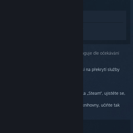
(2015)
Zobrazit v obchodě
Přihlaste se
a získejte pomoc na míru pro
produkt Steam Controller (2015).
Vybrali jste problém:
Ovladač ve hře nefunguje dle očekávání
Funkčnost ovladače Steam Controller závisí na překrytí služby
Steam.
Pokud se překrytí neobjeví po stisku tlačítka „Steam“, ujistěte se,
že jej máte povolené v nastavení.
Jestliže jste hru zapomněli přidat do svojí knihovny, učiňte tak
pomocí tlačítka „+ PŘIDAT HRU...“.
Řešení: