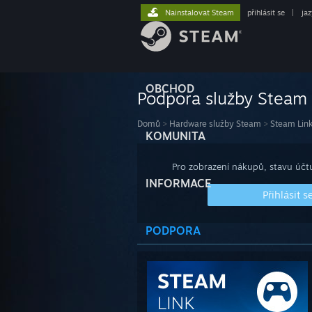
Nainstalovat Steam
přihlásit se
|
ja
OBCHOD
Podpora služby Steam
Domů
>
Hardware služby Steam
>
Steam Lin
KOMUNITA
Pro zobrazení nákupů, stavu účtu
INFORMACE
Přihlásit s
PODPORA