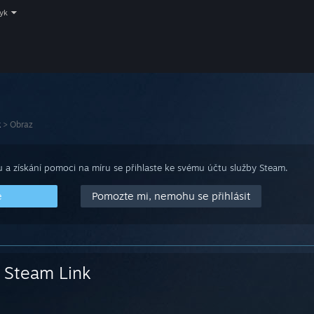
zyk
k
>
Obraz
 a získání pomoci na míru se přihlaste ke svému účtu služby Steam.
e
Pomozte mi, nemohu se přihlásit
Steam Link