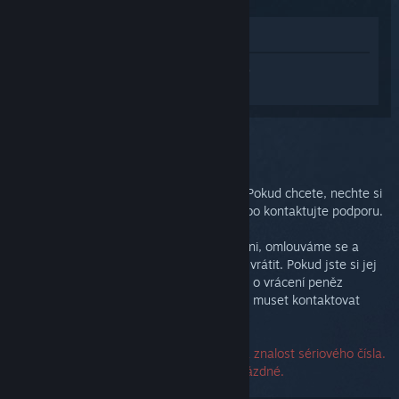
Zobrazit v obchodě
Přihlaste se
a získejte pomoc na míru pro
produkt Steam Link.
Vybrali jste problém:
Dodatečná podpora
Váš problém vyžaduje důkladnější řešení. Pokud chcete, nechte si
poradit od dalších uživatelů v diskuzích nebo kontaktujte podporu.
A pokud nejste se svým nákupem spokojeni, omlouváme se a
nabízíme Vám možnost bezplatně zařízení vrátit. Pokud jste si jej
zakoupili v obchodu služby Steam, můžete o vrácení peněz
zažádat na odkazu níže. Pokud ne, budete muset kontaktovat
svého prodejce.
Ke kontaktování podpory není vyžadována znalost sériového čísla.
Případně tedy můžete toto pole nechat prázdné.