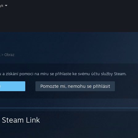
zyk
k
>
Obraz
 a získání pomoci na míru se přihlaste ke svému účtu služby Steam.
e
Pomozte mi, nemohu se přihlásit
Steam Link