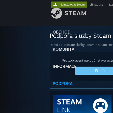
Nainstalovat Steam
přihlásit se
|
ja
OBCHOD
Podpora služby Steam
Domů
>
Hardware služby Steam
>
Steam Lin
KOMUNITA
Pro zobrazení nákupů, stavu účtu
INFORMACE
Přihlásit s
PODPORA