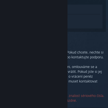
Zobrazit v obchodě
Přihlaste se
a získejte pomoc na míru pro
produkt Steam Link.
Vybrali jste problém:
Dodatečná podpora
Váš problém vyžaduje důkladnější řešení. Pokud chcete, nechte si
poradit od dalších uživatelů v diskuzích nebo kontaktujte podporu.
A pokud nejste se svým nákupem spokojeni, omlouváme se a
nabízíme Vám možnost bezplatně zařízení vrátit. Pokud jste si jej
zakoupili v obchodu služby Steam, můžete o vrácení peněz
zažádat na odkazu níže. Pokud ne, budete muset kontaktovat
svého prodejce.
Ke kontaktování podpory není vyžadována znalost sériového čísla.
Případně tedy můžete toto pole nechat prázdné.