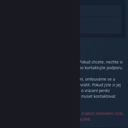
Zobrazit v obchodě
Přihlaste se
a získejte pomoc na míru pro
produkt Steam Link.
Vybrali jste problém:
Dodatečná podpora
Váš problém vyžaduje důkladnější řešení. Pokud chcete, nechte si
poradit od dalších uživatelů v diskuzích nebo kontaktujte podporu.
A pokud nejste se svým nákupem spokojeni, omlouváme se a
nabízíme Vám možnost bezplatně zařízení vrátit. Pokud jste si jej
zakoupili v obchodu služby Steam, můžete o vrácení peněz
zažádat na odkazu níže. Pokud ne, budete muset kontaktovat
svého prodejce.
Ke kontaktování podpory není vyžadována znalost sériového čísla.
Případně tedy můžete toto pole nechat prázdné.