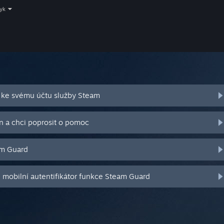
zyk
 ke svému účtu služby Steam
n a chci poprosit o pomoc
am Guard
j mobilní autentifikátor funkce Steam Guard