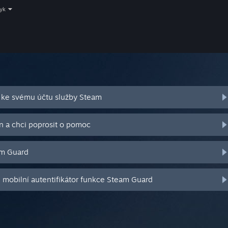
zyk
 ke svému účtu služby Steam
n a chci poprosit o pomoc
am Guard
j mobilní autentifikátor funkce Steam Guard