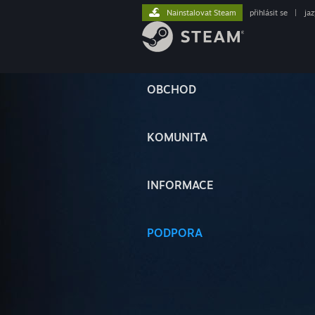
Nainstalovat Steam
přihlásit se
|
ja
OBCHOD
KOMUNITA
INFORMACE
PODPORA