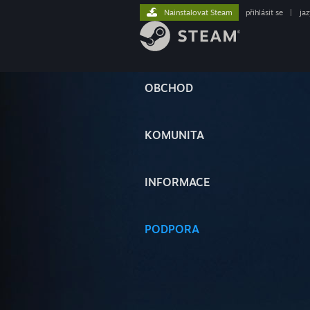
Nainstalovat Steam
přihlásit se
|
ja
OBCHOD
KOMUNITA
INFORMACE
PODPORA