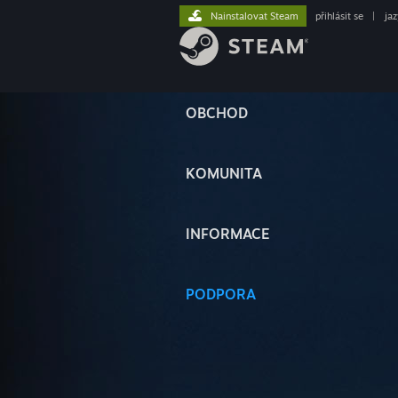
Nainstalovat Steam
přihlásit se
|
ja
OBCHOD
KOMUNITA
INFORMACE
PODPORA