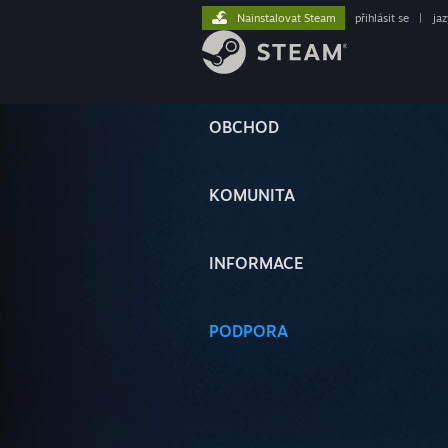
Nainstalovat Steam
přihlásit se
|
ja
OBCHOD
KOMUNITA
INFORMACE
PODPORA