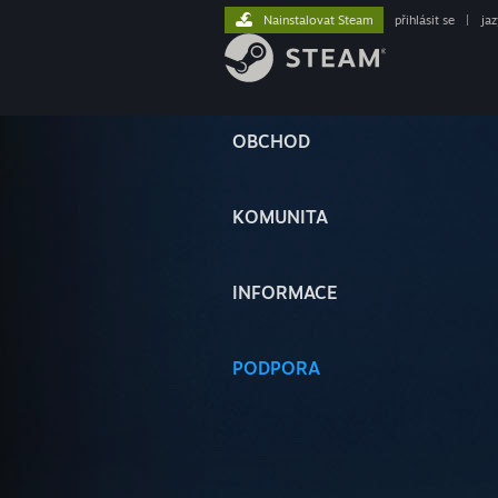
Nainstalovat Steam
přihlásit se
|
ja
OBCHOD
KOMUNITA
INFORMACE
PODPORA