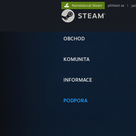
Nainstalovat Steam
přihlásit se
|
ja
OBCHOD
KOMUNITA
INFORMACE
PODPORA