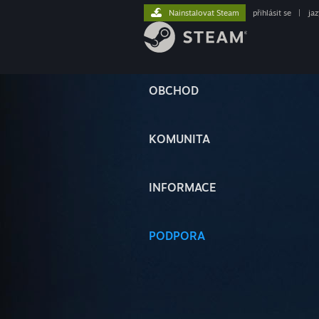
Nainstalovat Steam
přihlásit se
|
ja
OBCHOD
KOMUNITA
INFORMACE
PODPORA