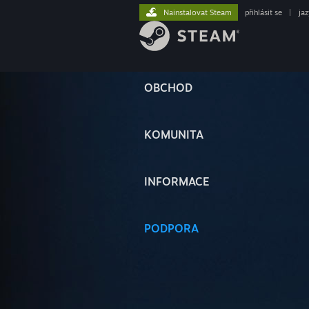
Nainstalovat Steam
přihlásit se
|
ja
OBCHOD
KOMUNITA
INFORMACE
PODPORA