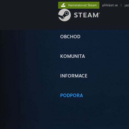
Nainstalovat Steam
přihlásit se
|
ja
OBCHOD
KOMUNITA
INFORMACE
PODPORA