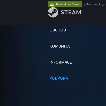
Nainstalovat Steam
přihlásit se
|
ja
OBCHOD
KOMUNITA
INFORMACE
PODPORA