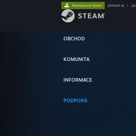
Nainstalovat Steam
přihlásit se
|
ja
OBCHOD
KOMUNITA
INFORMACE
PODPORA