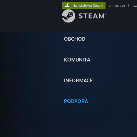
Nainstalovat Steam
přihlásit se
|
ja
OBCHOD
KOMUNITA
INFORMACE
PODPORA