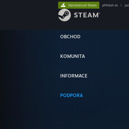
Nainstalovat Steam
přihlásit se
|
ja
OBCHOD
KOMUNITA
INFORMACE
PODPORA