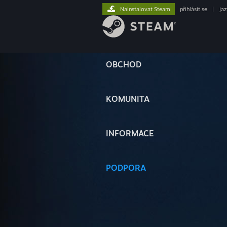
Nainstalovat Steam
přihlásit se
|
ja
OBCHOD
KOMUNITA
INFORMACE
PODPORA