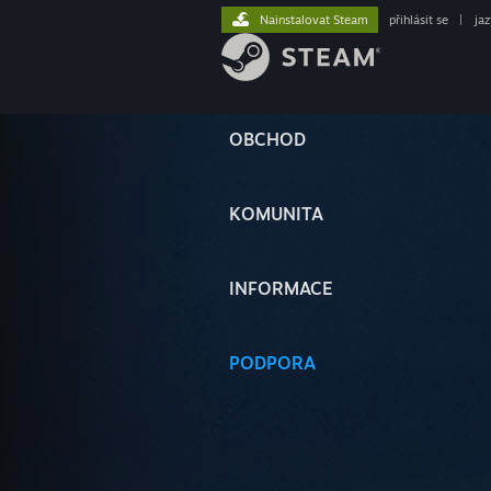
Nainstalovat Steam
přihlásit se
|
ja
OBCHOD
KOMUNITA
INFORMACE
PODPORA