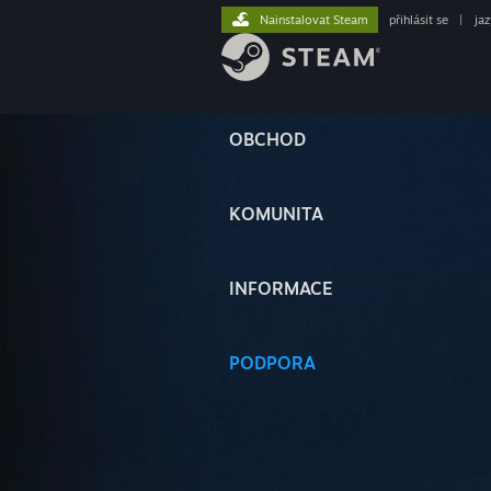
Nainstalovat Steam
přihlásit se
|
ja
OBCHOD
KOMUNITA
INFORMACE
PODPORA