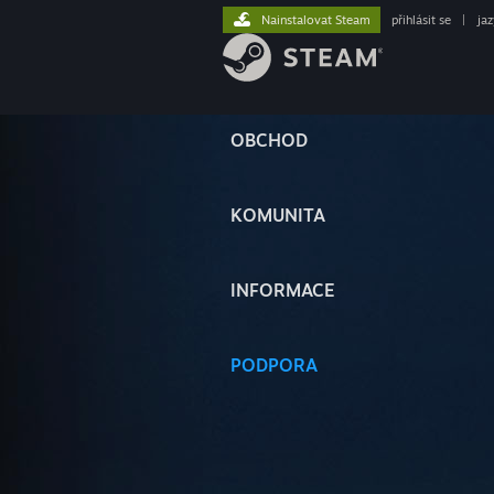
Nainstalovat Steam
přihlásit se
|
ja
OBCHOD
KOMUNITA
INFORMACE
PODPORA