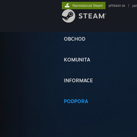
Nainstalovat Steam
přihlásit se
|
ja
OBCHOD
KOMUNITA
INFORMACE
PODPORA