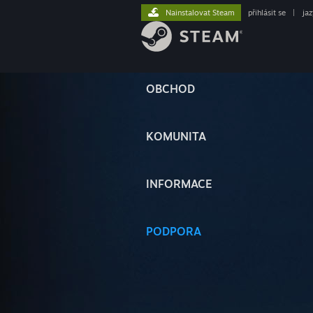
Nainstalovat Steam
přihlásit se
|
ja
OBCHOD
KOMUNITA
INFORMACE
PODPORA