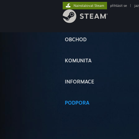
Nainstalovat Steam
přihlásit se
|
ja
OBCHOD
KOMUNITA
INFORMACE
PODPORA