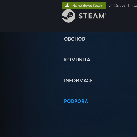
Nainstalovat Steam
přihlásit se
|
ja
OBCHOD
KOMUNITA
INFORMACE
PODPORA